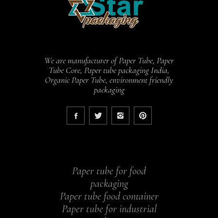
We are manufacturer of Paper Tube, Paper
Tube Core, Paper tube packaging India,
Organic Paper Tube, environment friendly
packaging
Paper tube for food
packaging
Paper tube food container
Paper tube for industrial