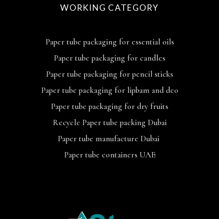
WORKING CATEGORY
Paper tube packaging for essential oils
Paper tube packaging for candles
Paper tube packaging for pencil sticks
Paper tube packaging for lipbam and deo
Paper tube packaging for dry fruits
Recycle Paper tube packing Dubai
Paper tube manufacture Dubai
Paper tube containers UAE