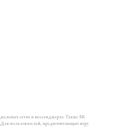
циальных сетях и мессенджерах. Также БК
 Для пользователей, предпочитающих игру