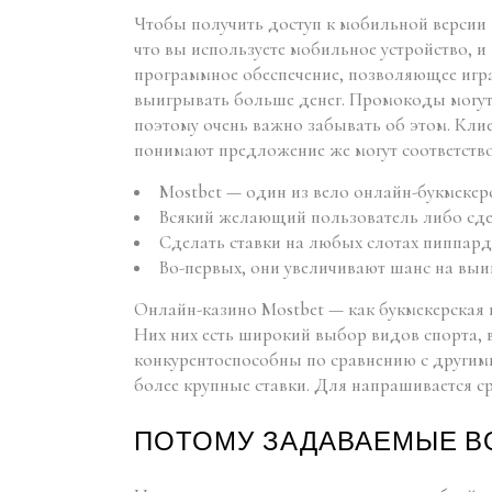
Чтобы получить доступ к мобильной версии в
что вы используете мобильное устройство, 
программное обеспечение, позволяющее игра
выигрывать больше денег. Промокоды могут 
поэтому очень важно забывать об этом. Клие
понимают предложение же могут соответст
Mostbet — один из вело онлайн-букмекерс
Всякий желающий пользователь либо сде
Сделать ставки на любых слотах пиппард
Во-первых, они увеличивают шанс на выи
Онлайн-казино Mostbet — как букмекерская 
Них них есть широкий выбор видов спорта, в
конкурентоспособны по сравнению с другими
более крупные ставки. Для напрашивается ср
ПОТОМУ ЗАДАВАЕМЫЕ В