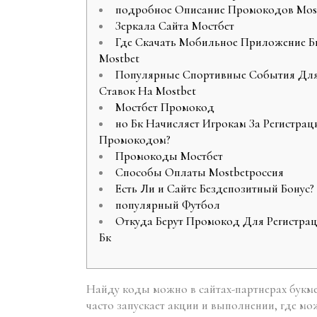
подробное Описание Промокодов Mos
Зеркала Сайта Мостбет
Где Скачать Мобильное Приложение Б
Mostbet
Популярные Спортивные События Дл
Ставок На Mostbet
Мостбет Промокод
но Бк Начисляет Игрокам За Регистрац
Промокодом?
Промокоды Мостбет
Способы Оплаты Mostbetроссия
Есть Ли и Сайте Бездепозитный Бонус?
популярный Футбол
Откуда Берут Промокод Для Регистрац
Бк
Найду коды можно в сайтах-партнерах букме
часто запускает акции и выполнении, где 