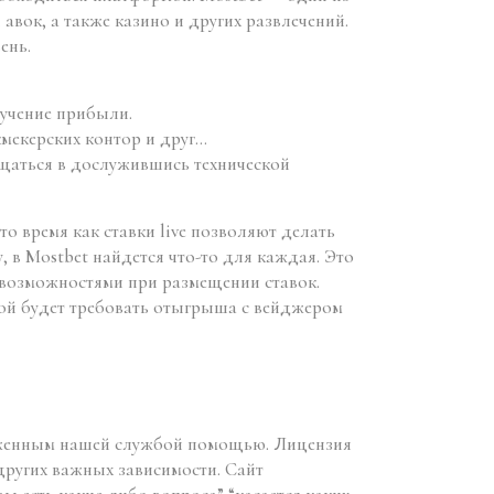
вок, а также казино и других развлечений.
ень.
лучение прибыли.
кмекерских контор и друг…
ращаться в дослужившись технической
то время как ставки live позволяют делать
, в Mostbet найдется что-то для каждая. Это
 возможностями при размещении ставок.
ной будет требовать отыгрыша с вейджером
дложенным нашей службой помощью. Лицензия
других важных зависимости. Сайт