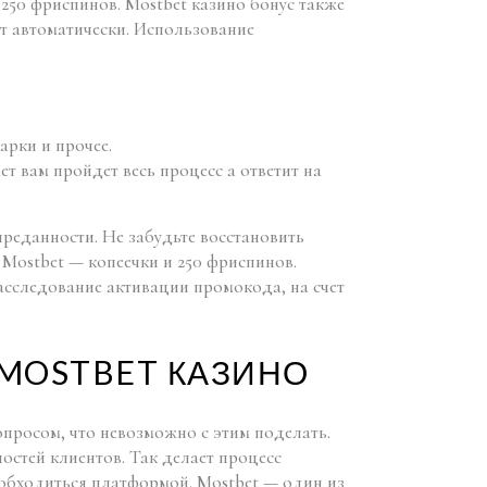
250 фриспинов. Mostbet казино бонус также
ет автоматически. Использование
арки и прочее.
т вам пройдет весь процесс а ответит на
реданности. Не забудьте восстановить
Mostbet — копеечки и 250 фриспинов.
асследование активации промокода, на счет
MOSTBET КАЗИНО
просом, что невозможно с этим поделать.
остей клиентов. Так делает процесс
 обходиться платформой. Mostbet — один из