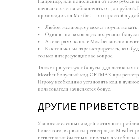
Например, или пополнении от 1000 рублей мо
начисляется и на обналичить от 500 рублей.
промокодов на Mostbet – это простой а удо
Любой желающему может поучаствовать в 
Один из позволяющих получения бонусов
А телеграмм канале Mostbet можно почита
Как только вы зарегистрируетесь, вам бу
только интересующие вас вопрос.
Также присутствуют бонусы ддя активных по
Mostbet бонусный код GETMAX при регистрац
Игроку необходимо установить код в нужное
пользователя зачисляется бонус.
ДРУГИЕ ПРИВЕТСТ
У многочисленных людей с этим нет проблем
Более того, варианты регистрации Mostbet 
регистрации быстрым, простым а удобным, а