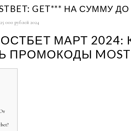
BET: GET*** НА СУММУ ДО 
25 000 рублей 2024
СТБЕТ МАРТ 2024: 
Ь ПРОМОКОДЫ MOST
 От
bet?