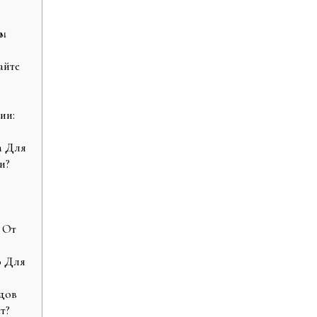
ым
айте
ии:
а Для
и?
 От
о Для
дов
т?