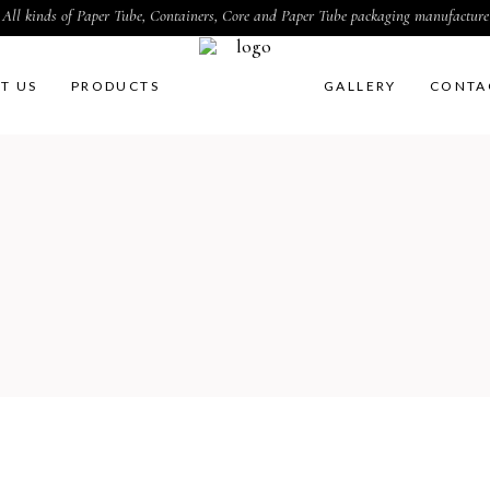
All kinds of Paper Tube, Containers, Core and Paper Tube packaging manufacture
T US
PRODUCTS
GALLERY
CONTA