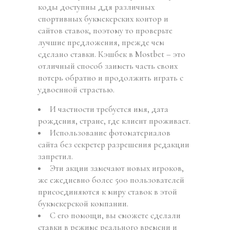
коды доступны ддя различных
спортивных букмекерских контор и
сайтов ставок, поэтому то проверьте
лучшие предложения, прежде чем
сделано ставки. Кэшбек в Mostbet – это
отличный способ заиметь часть своих
потерь обратно и продолжить играть с
удвоенной страстью.
И частности требуется имя, дата
рождения, стране, где клиент проживает.
Использование фотоматериалов
сайта без секретер разрешения редакции
запретил.
Эти акции замечают новых игроков,
же ежедневно более 500 пользователей
присоединяются к миру ставок в этой
букмекерской компании.
С его помощи, вы сможете сделали
ставки в режиме реального времени и