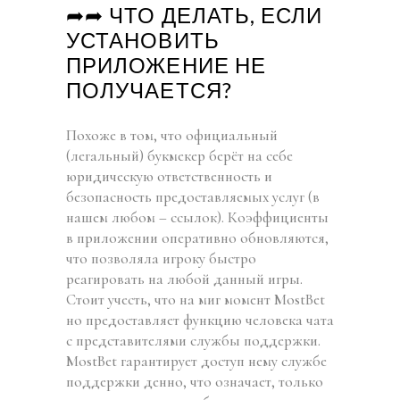
➦➦ ЧТО ДЕЛАТЬ, ЕСЛИ
УСТАНОВИТЬ
ПРИЛОЖЕНИЕ НЕ
ПОЛУЧАЕТСЯ?
Похоже в том, что официальный
(легальный) букмекер берёт на себе
юридическую ответственность и
безопасность предоставляемых услуг (в
нашем любом – ссылок). Коэффициенты
в приложении оперативно обновляются,
что позволяла игроку быстро
реагировать на любой данный игры.
Стоит учесть, что на миг момент MostBet
но предоставляет функцию человека чата
с представителями службы поддержки.
MostBet гарантирует доступ нему службе
поддержки денно, что означает, только