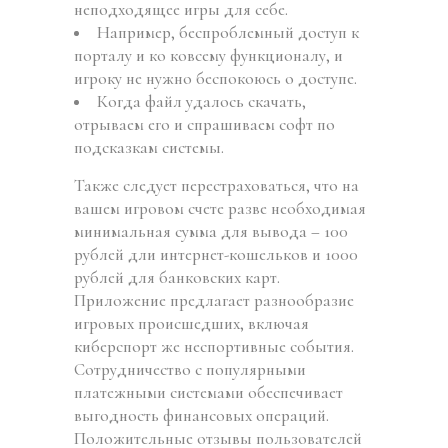
неподходящее игры для себе.
Например, беспроблемный доступ к
порталу и ко ковсему функционалу, и
игроку не нужно беспокоюсь о доступе.
Когда файл удалось скачать,
отрываем его и спрашиваем софт по
подсказкам системы.
Также следует перестраховаться, что на
вашем игровом счете разве необходимая
минимальная сумма для вывода – 100
рублей дли интернет-кошельков и 1000
рублей для банковских карт.
Приложение предлагает разнообразие
игровых происшедших, включая
киберспорт же неспортивные события.
Сотрудничество с популярными
платежными системами обеспечивает
выгодность финансовых операций.
Положительные отзывы пользователей