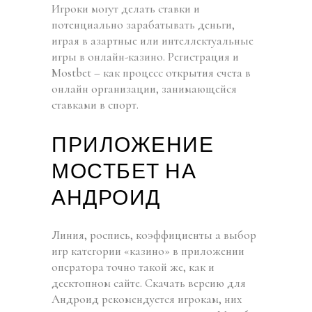
Игроки могут делать ставки и
потенциально зарабатывать деньги,
играя в азартные или интеллектуальные
игры в онлайн-казино. Регистрация и
Mostbet – как процесс открытия счета в
онлайн организации, занимающейся
ставками в спорт.
ПРИЛОЖЕНИЕ
МОСТБЕТ НА
АНДРОИД
Линия, роспись, коэффициенты а выбор
игр категории «казино» в приложении
оператора точно такой же, как и
десктопном сайте. Скачать версию для
Андроид рекомендуется игрокам, них