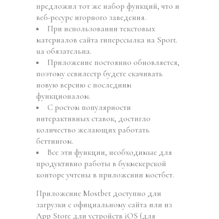
предложил тот же набор функций, что и
веб-ресурс игорного заведения.
При использовании текстовых
материалов сайта гиперссылка на Sport.
ua обязательна.
Приложение постоянно обновляется,
поэтому севилестр будете скачивать
новую версию с последним
функционалом.
С ростом популярности
интерактивных ставок, достигло
количество желающих работать
беттингом.
Все эти функции, необходимые для
продуктивно работы в букмекерской
конторе учтены в приложении мостбет.
Приложение Mostbet доступно дли
загрузки с официальному сайта или из
App Store дли устройств iOS (для