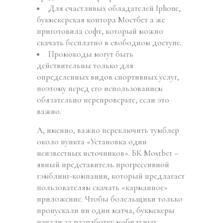
Для счастливых обладателей Iphone,
букмекерская контора Мостбет а же
приготовила софт, который можно
скачать бесплатно в свободном доступе.
Промокоды могут быть
действительны только для
определенных видов спортивных услуг,
поэтому перед его использованием
обязательно перепроверьте, если это
важно.
А, именно, важно переключить тумблер
около пункта «Установка один
неизвестных источников». БК Mostbet –
явный представитель прогрессивной
гэмблинг-компании, который предлагает
пользователям скачать «карманное»
приложение. Чтобы болельщики только
пропускали ни один матча, букмекеры
начали за разработку мобильных