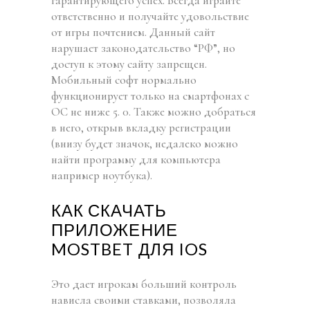
гарантирующего успех. Всегда играйте
ответственно и получайте удовольствие
от игры почтением. Данный сайт
нарушает законодательство “РФ”, но
доступ к этому сайту запрещен.
Мобильный софт нормально
функционирует только на смартфонах с
ОС не ниже 5. 0. Также можно добраться
в него, открыв вкладку регистрации
(внизу будет значок, недалеко можно
найти программу для компьютера
например ноутбука).
КАК СКАЧАТЬ
ПРИЛОЖЕНИЕ
MOSTBET ДЛЯ IOS
Это дает игрокам больший контроль
нависла своими ставками, позволяла