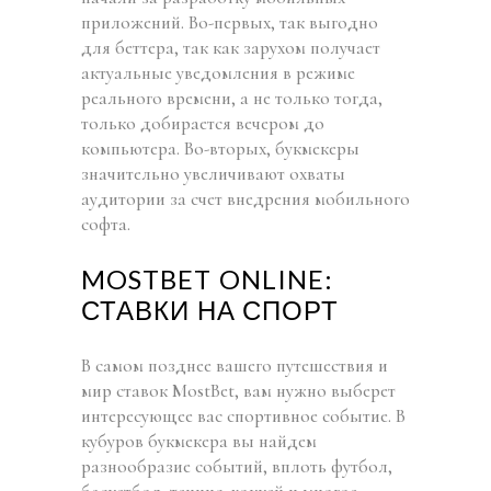
приложений. Во-первых, так выгодно
для беттера, так как зарухом получает
актуальные уведомления в режиме
реального времени, а не только тогда,
только добирается вечером до
компьютера. Во-вторых, букмекеры
значительно увеличивают охваты
аудитории за счет внедрения мобильного
софта.
MOSTBET ONLINE:
СТАВКИ НА СПОРТ
В самом позднее вашего путешествия и
мир ставок MostBet, вам нужно выберет
интересующее вас спортивное событие. В
кубуров букмекера вы найдем
разнообразие событий, вплоть футбол,