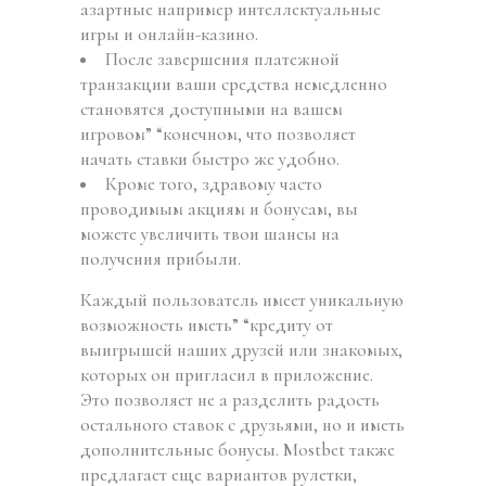
азартные например интеллектуальные
игры и онлайн-казино.
После завершения платежной
транзакции ваши средства немедленно
становятся доступными на вашем
игровом” “конечном, что позволяет
начать ставки быстро же удобно.
Кроме того, здравому часто
проводимым акциям и бонусам, вы
можете увеличить твои шансы на
получения прибыли.
Каждый пользователь имеет уникальную
возможность иметь” “кредиту от
выигрышей наших друзей или знакомых,
которых он пригласил в приложение.
Это позволяет не а разделить радость
остального ставок с друзьями, но и иметь
дополнительные бонусы. Mostbet также
предлагает еще вариантов рулетки,