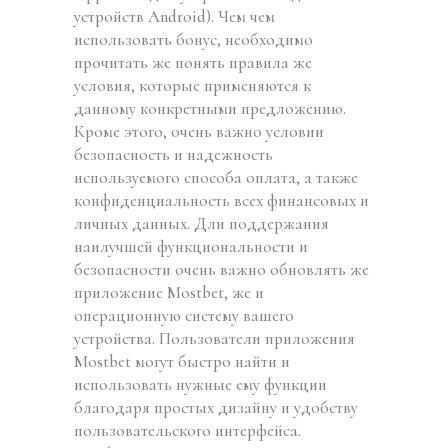
устройств Android). Чем чем
использовать бонус, необходимо
прочитать же понять правила же
условия, которые применяются к
данному конкретными предложению.
Кроме этого, очень важно условии
безопасность и надежность
используемого способа оплата, а также
конфиденциальность всех финансовых и
личных данных. Дли поддержания
наилучшей функциональности и
безопасности очень важно обновлять же
приложение Mostbet, же и
операционную систему вашего
устройства. Пользователи приложения
Mostbet могут быстро найти и
использовать нужные ему функции
благодаря простых дизайну и удобству
пользовательского интерфейса.