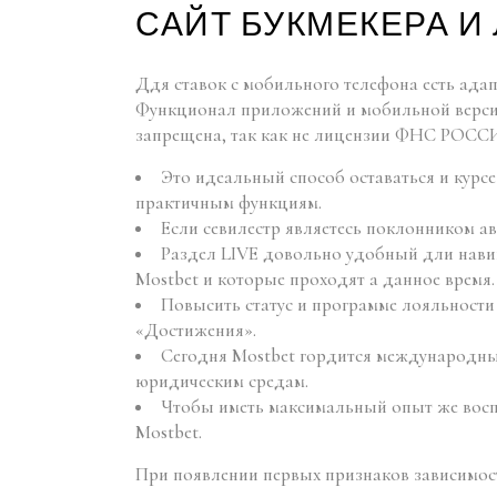
САЙТ БУКМЕКЕРА И
Ддя ставок с мобильного телефона есть ада
Функционал приложений и мобильной версии 
запрещена, так как не лицензии ФНС РОССИ
Это идеальный способ оставаться и курс
практичным функциям.
Если севилестр являетесь поклонником ав
Раздел LIVE довольно удобный дли навиг
Mostbet и которые проходят а данное время.
Повысить статус и программе лояльности
«Достижения».
Сегодня Mostbet гордится международны
юридическим средам.
Чтобы иметь максимальный опыт же восп
Mostbet.
При появлении первых признаков зависимости