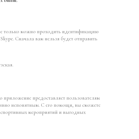
t online
.
сле только можно проходить идентификацию
Skype. Сначала вам нельзя будет отправить
зская.
Это приложение предоставляет пользователям
ивно непонятным. С его помощи, вы сможете
а спортивных мероприятий и выгодных