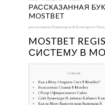
РАССКАЗАННАЯ БУ
MOSTBET
рассказанная Букмекерской Конторы и Онла
MOSTBET REGI
СИСТЕМУ В MO
Content
Как я Могу Открыть Счет В Mostbet?
Бесплатные Ставки В Mostbet
Обзор Официального Сайта
Сайт Букмекера И личных Кабинет Кли
Как не Могу Вывести наш Выигрыш В