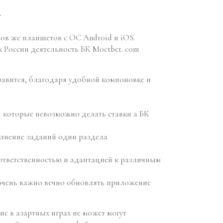
А
ов же планшетов с ОС Android и iOS.
 России деятельность БК Moctbet. com
равится, благодаря удобной компоновке и
а которые невозможно делать ставки а БК
олнение заданий один раздела
тветственностью и адаптацией к различным
очень важно вечно обновлять приложение
е в азартных играх не может могут