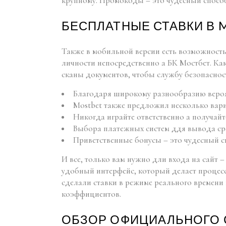
крупному. Промокоды – это чудесный способ
БЕСПЛАТНЫЕ СТАВКИ В 
Также в мобильной версии есть возможност
личности непосредственно а БК Мостбет. Как
сканы документов, чтобы службу безопаснос
Благодаря широкому разнообразию вероят
Mostbet также предложил несколько вариа
Никогда играйте ответственно а получайт
Выбора платежных систем ддя вывода сре
Приветственные бонусы – это чудесный сп
И все, только вам нужно дли входа на сайт 
удобный интерфейс, который делает процес
сделали ставки в режиме реального времен
коэффициентов.
ОБЗОР ОФИЦИАЛЬНОГО 