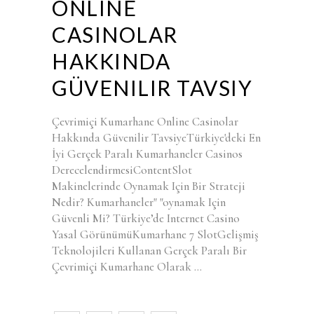
ONLINE
CASINOLAR
HAKKINDA
GÜVENILIR TAVSIY
Çevrimiçi Kumarhane Online Casinolar
Hakkında Güvenilir TavsiyeTürkiye'deki En
İyi Gerçek Paralı Kumarhaneler Casinos
DerecelendirmesiContentSlot
Makinelerinde Oynamak Için Bir Strateji
Nedir? Kumarhaneler" "oynamak Için
Güvenli Mi? Türkiye’de Internet Casino
Yasal GörünümüKumarhane 7 SlotGelişmiş
Teknolojileri Kullanan Gerçek Paralı Bir
Çevrimiçi Kumarhane Olarak