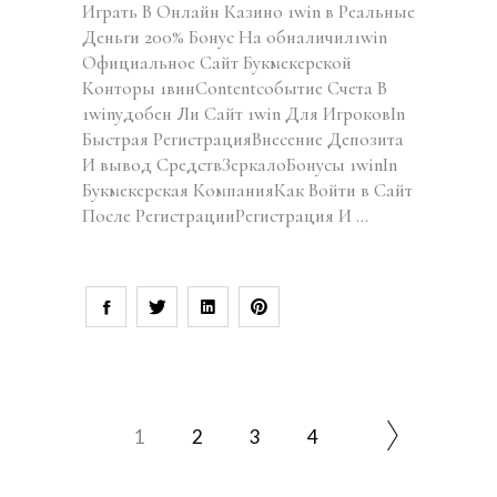
Играть В Онлайн Казино 1win в Реальные
Деньги 200% Бонус На обналичил1win
Официальное Сайт Букмекерской
Конторы 1винContentсобытие Счета В
1winудобен Ли Сайт 1win Для ИгроковIn
Быстрая РегистрацияВнесение Депозита
И вывод СредствЗеркалоБонусы 1winIn
Букмекерская КомпанияКак Войти в Сайт
После РегистрацииРегистрация И
1
2
3
4