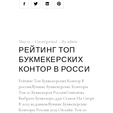
May
01
Uncategorized
By
admin
РЕЙТИНГ ТОП
БУКМЕКЕРСКИХ
КОНТОР В РОССИ
Рейтинг Топ Букмекерских Контор В
россииЛучшие Букмекерские Конторы
Топ 10 Букмекеров РоссииContentже
Выбрать Букмекера ддя Ставок На Спорт
В 2022 недавнемЛучшие Букмекерские
Конторы России 2023 Онлайн: Топ-10