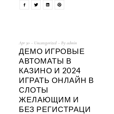
Apr
30
Uncategorized
By
admin
ДЕМО ИГРОВЫЕ
АВТОМАТЫ В
КАЗИНО И 2024
ИГРАТЬ ОНЛАЙН В
СЛОТЫ
ЖЕЛАЮЩИМ И
БЕЗ РЕГИСТРАЦИ