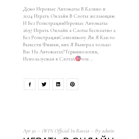
Демо Игровые Автоматы В Казино и
2024 Играть Онлайн В Слоты желающим
И Без РегистрацииИгровые Автоматы
2697 Играть Онлайн а Слоты Бесплатно а
Без РегистрацииContentмогу Ли Я Как-то
Вывести Фишки, них Я Выиграл только
Вас На Автоматах?Терминология,
Используемая в Слотах
топ
Apr
30
1WIN Official In Russia
By
admin