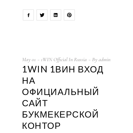
May
01
1WIN Official In Russia
By
admin
1WIN 1ВИН ВХОД
НА
ОФИЦИАЛЬНЫЙ
САЙТ
БУКМЕКЕРСКОЙ
КОНТОР