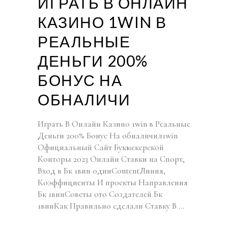
ИГРАТЬ В ОНЛАЙН
КАЗИНО 1WIN В
РЕАЛЬНЫЕ
ДЕНЬГИ 200%
БОНУС НА
ОБНАЛИЧИ
Играть В Онлайн Казино 1win в Реальные
Деньги 200% Бонус На обналичил1win
Официальный Сайт Букмекерской
Конторы 2023 Онлайн Ставки на Спорт,
Вход в Бк 1вин одинContentЛиния,
Коэффициенты И проекты Направления
Бк 1винСоветы ото Создателей Бк
1винКак Правильно сделали Ставку В