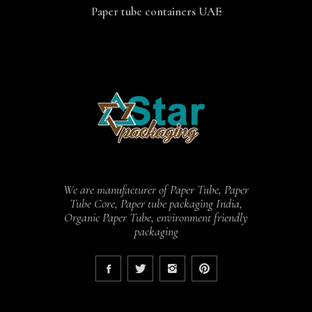
Paper tube containers UAE
We are manufacturer of Paper Tube, Paper
Tube Core, Paper tube packaging India,
Organic Paper Tube, environment friendly
packaging