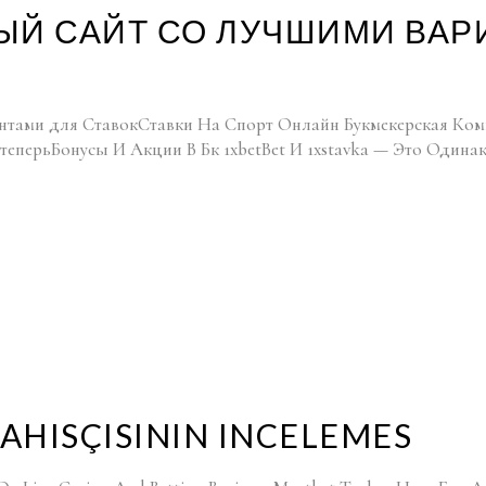
ЫЙ САЙТ СО ЛУЧШИМИ ВАР
тами для СтавокСтавки На Спорт Онлайн Букмекерская Комп
теперьБонусы И Акции В Бк 1xbetBet И 1xstavka — Это Один
AHISÇISININ INCELEMES