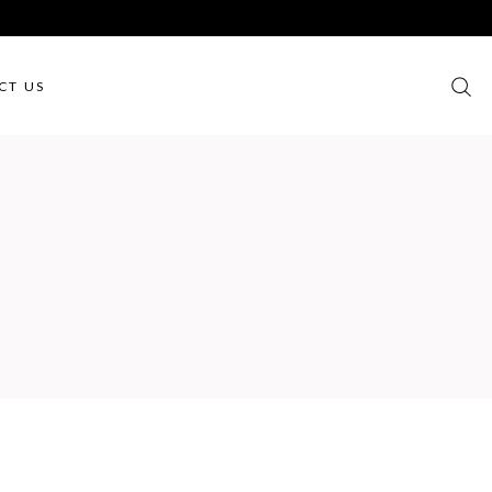
CT US