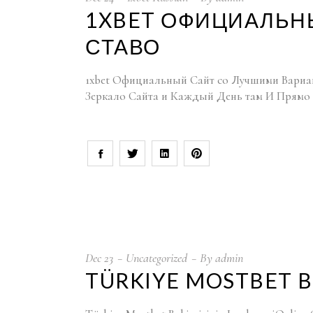
1XBET ОФИЦИАЛЬН
СТАВО
1xbet Официальный Сайт со Лучшими Вариан
Зеркало Сайта и Каждый День там И Прямо 
Dec
23
Uncategorized
By
admin
TÜRKIYE MOSTBET B