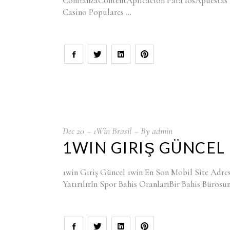
ConfianzaContentAplicación Para IosApuestas 
Casino Populares
Dec
20
1Win Brasil
By
admin
1WIN GIRIŞ GÜNCEL 
1win Giriş Güncel 1win En Son Mobil Site Adres
YatırılırIn Spor Bahis OranlarıBir Bahis Büros