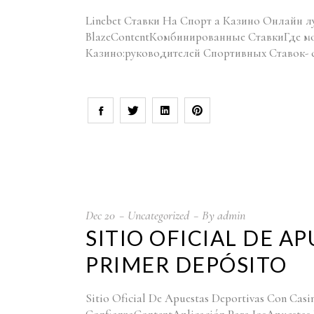
Linebet Ставки На Спорт а Казино Онлайн л
BlazeContentКомбинированные СтавкиГде 
Казино:руководителей Спортивных Ставок- 
Dec
20
Uncategorized
By
admin
SITIO OFICIAL DE A
PRIMER DEPÓSITO
Sitio Oficial De Apuestas Deportivas Con Cas