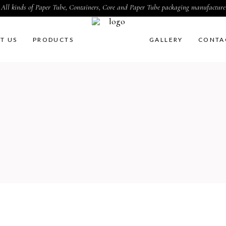
All kinds of Paper Tube, Containers, Core and Paper Tube packaging manufacture
T US
PRODUCTS
GALLERY
CONTA