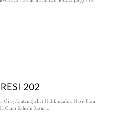
inVerifica Tu Cuenta En 1win MéxicoJuegos De
RESI 202
sla GirişContentŞirket HakkındaIn’e Nasıl Para
rla Canlı BahisIn Resmi