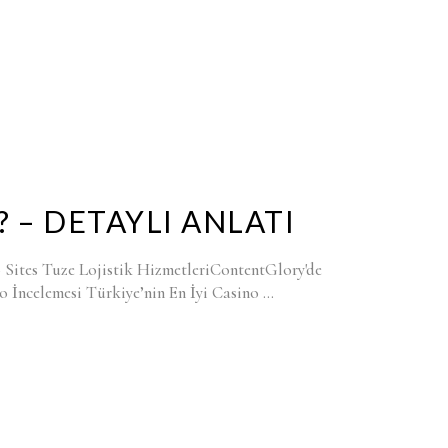
? – DETAYLI ANLATI
no Sites Tuze Lojistik HizmetleriContentGlory'de
̇ncelemesi Türkiye’nin En İyi Casino