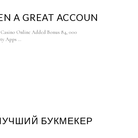
EN A GREAT ACCOUN
o Casino Online Added Bonus 84, 000
rty Apps
 ЛУЧШИЙ БУКМЕКЕР