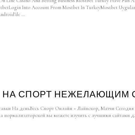
e On Line Casino And Betting Business Mostbet Turkey Have Fun 
tbetLogin Into Account From Mostbet In TurkeyMostbet Uygula
Android’de
 НА СПОРТ НЕЖЕЛАЮЩИМ С
вки На деньВесь Спорт Онлайн » Лайвскор, Матчи Сегодня 
 а нормализаторской вы можете изучить с лучшими сайтами д