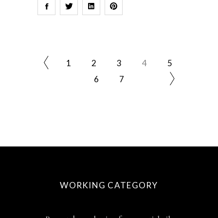
1
2
3
4
5
6
7
WORKING CATEGORY