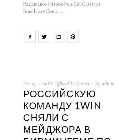
Pagamento Disponíveis Em Cassinos
BrasileirosComo
Dec
14
1WIN Official In Russia
By
admin
РОССИЙСКУЮ
КОМАНДУ 1WIN
СНЯЛИ С
МЕЙДЖОРА В