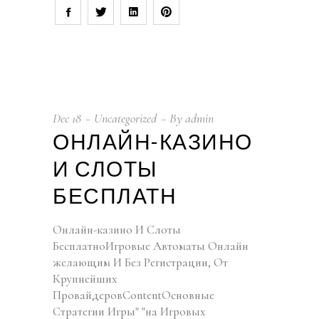
Dec
18
Uncategorized
By
admin
ОНЛАЙН-КАЗИНО
И СЛОТЫ
БЕСПЛАТН
Онлайн-казино И Слоты
БесплатноИгровые Автоматы Онлайн
желающим И Без Регистрации, От
Крупнейших
ПровайдеровContentОсновные
Стратегии Игры" "на Игровых