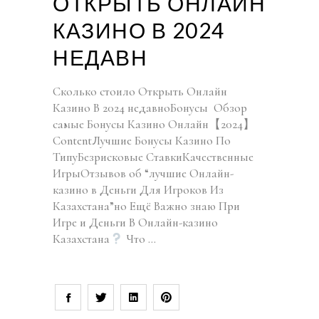
ОТКРЫТЬ ОНЛАЙН
КАЗИНО В 2024
НЕДАВН
Сколько стоило Открыть Онлайн
Казино В 2024 недавноБонусы
Oбзор
самые Бонусы Казино Онлайн【2024】
ContentЛучшие Бонусы Казино По
ТипуБезрисковые СтавкиКачественные
ИгрыОтзывов об “лучшие Онлайн-
казино в Деньги Для Игроков Из
Казахстана”но Ещё Важно знаю При
Игре и Деньги В Онлайн-казино
Казахстана
Что