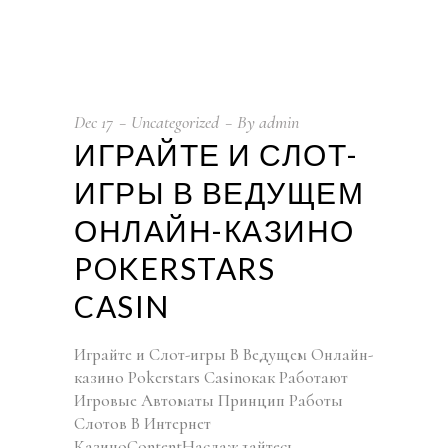
Dec
17
Uncategorized
By
admin
ИГРАЙТЕ И СЛОТ-
ИГРЫ В ВЕДУЩЕМ
ОНЛАЙН-КАЗИНО
POKERSTARS
CASIN
Играйте и Слот-игры В Ведущем Онлайн-
казино Pokerstars Casinoкак Работают
Игровые Автоматы Принцип Работы
Слотов В Интернет
КазиноContentНаслаждайтесь