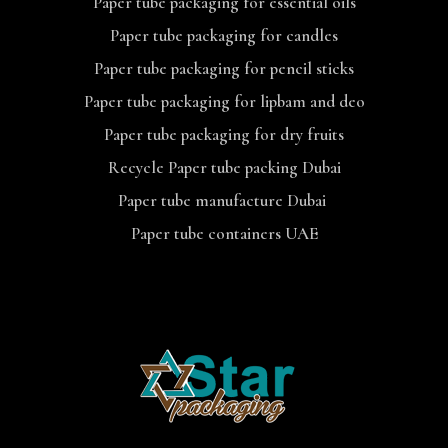
Paper tube packaging for essential oils
Paper tube packaging for candles
Paper tube packaging for pencil sticks
Paper tube packaging for lipbam and deo
Paper tube packaging for dry fruits
Recycle Paper tube packing Dubai
Paper tube manufacture Dubai
Paper tube containers UAE