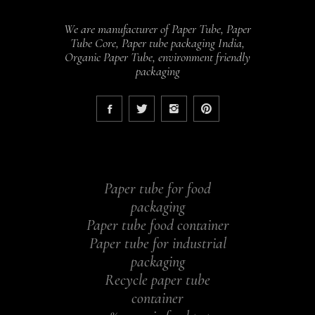
We are manufacturer of Paper Tube, Paper
Tube Core, Paper tube packaging India,
Organic Paper Tube, environment friendly
packaging
Paper tube for food
packaging
Paper tube food container
Paper tube for industrial
packaging
Recycle paper tube
container